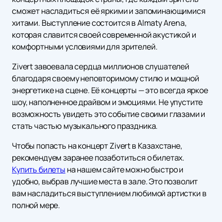
сможет насладиться её яркими и запоминающимися
хитами. Выступление состоится в Almaty Arena,
которая славится своей современной акустикой и
комфортными условиями для зрителей.
Zivert завоевала сердца миллионов слушателей
благодаря своему неповторимому стилю и мощной
энергетике на сцене. Её концерты — это всегда яркое
шоу, наполненное драйвом и эмоциями. Не упустите
возможность увидеть это событие своими глазами и
стать частью музыкального праздника.
Чтобы попасть на концерт Zivert в Казахстане,
рекомендуем заранее позаботиться о билетах.
Купить билеты
на нашем сайте можно быстро и
удобно, выбрав лучшие места в зале. Это позволит
вам насладиться выступлением любимой артистки в
полной мере.