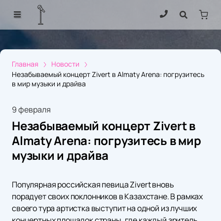
Главная
Новости
Незабываемый концерт Zivert в Almaty Arena: погрузитесь
в мир музыки и драйва
9 февраля
Незабываемый концерт Zivert в
Almaty Arena: погрузитесь в мир
музыки и драйва
Популярная российская певица Zivert вновь
порадует своих поклонников в Казахстане. В рамках
своего тура артистка выступит на одной из лучших
концертных площадок страны, где каждый зритель