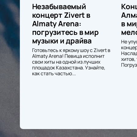
Незабываемый
Конц
концерт Zivert в
Алм
Almaty Arena:
в ми
погрузитесь в мир
мел
музыки и драйва
Не упу
концер
Готовьтесь к яркому шоу с Zivert в
Насла
Almaty Arena! Певица исполнит
хитов, 
свои хиты на одной из лучших
Погруз
площадок Казахстана. Узнайте,
как стать частью...