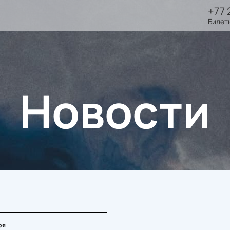
+77 
Билет
Новости
ря