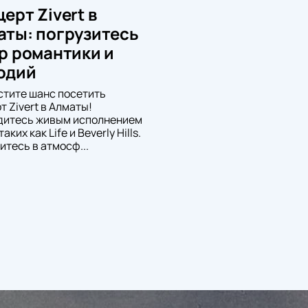
ерт Zivert в
аты: погрузитесь
р романтики и
одий
стите шанс посетить
т Zivert в Алматы!
дитесь живым исполнением
таких как Life и Beverly Hills.
итесь в атмосф...