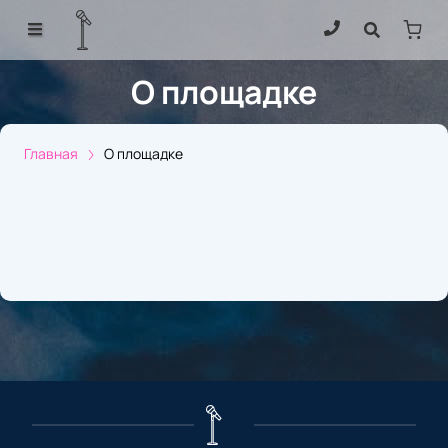
О площадке
Главная
О площадке