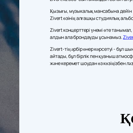
Қызығы, музыкалық мансабына дейін Ю
Zivert өзінің алғашқы студиялық альб
Zivert концерттері үнемі өте танымал, 
алдын ала брондауды ұсынамыз.
Zive
Zivert-тің әрбір өнер көрсетуі - бұл
айтады, бұл бірлік пен қуаныш атмосф
және керемет шоудан өз көзіңізбен ләз
Қ