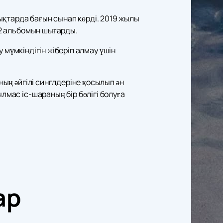
қтарда бағын сынап көрді. 2019 жылы
 #2 альбомын шығарды.
у мүмкіндігін жіберіп алмау үшін
ның әйгілі синглдеріне қосылып ән
лмас іс-шараның бір бөлігі болуға
ар