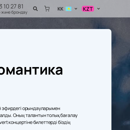
3 10 27 81
KZT
KK
 және брондау
$
KZT
₽
романтика
ей эфирдегі орындауларымен
 алды. Оның талантын толық бағалау
ert концертіне билеттерді біздің