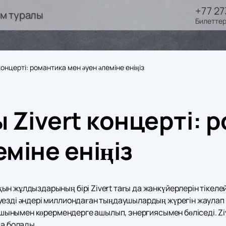
+77 27
ім туралы
Билеттер
онцерті: романтика мен әуен әлеміне еніңіз
 Zivert концерті: 
еміне еніңіз
ын жұлдыздарының бірі Zivert тағы да жанкүйерлерін тікел
уезді әндері миллиондаған тыңдаушылардың жүрегін жаулап
л шынымен көрермендерге ашылып, энергиясымен бөліседі. Ziv
ға болады.