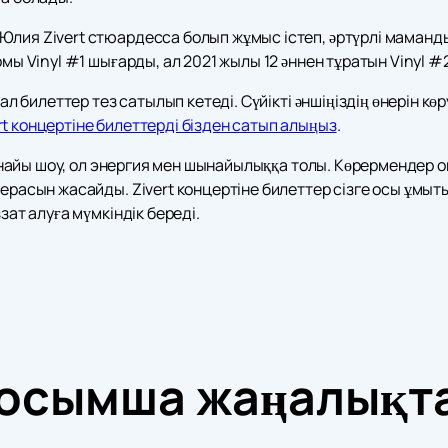
лия Zivert стюардесса болып жұмыс істеп, әртүрлі маманды
омы Vinyl #1 шығарды, ал 2021 жылы 12 әннен тұратын Vinyl
ал билеттер тез сатылып кетеді. Сүйікті әншіңіздің өнерін көр
rt концертіне билеттерді бізден сатып алыңыз
.
 шынайы шоу, ол энергия мен шынайылыққа толы. Көрермендер о
ерасын жасайды. Zivert концертіне билеттер сізге осы ұмыты
зат алуға мүмкіндік береді.
осымша жаңалықт