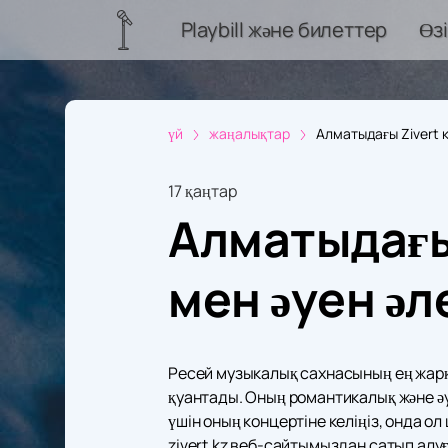
Playbill және билеттер
Өз
үй
жаңалықтар
Алматыдағы Zivert к
17 қаңтар
Алматыдағы
мен әуен әл
Ресей музыкалық сахнасының ең жарқ
қуантады. Оның романтикалық және ә
үшін оның концертіне келіңіз, онда о
zivert.kz веб-сайтымыздан сатып алу