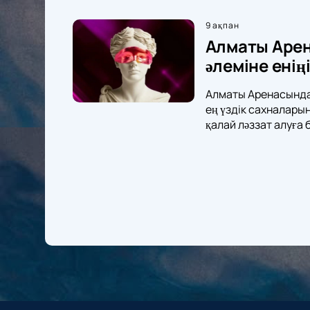
9 ақпан
Алматы Арен
әлеміне енің
Алматы Аренасындағ
ең үздік сахналары
қалай ләззат алуға