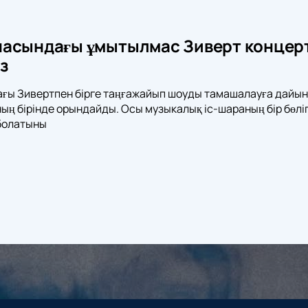
асындағы ұмытылмас Зиверт концерт
із
ы Зивертпен бірге таңғажайып шоуды тамашалауға дайынд
ның бірінде орындайды. Осы музыкалық іс-шараның бір бөлі
 болатыны