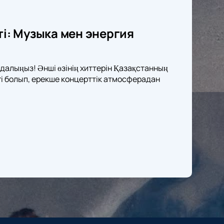
і: Музыка мен энергия
алыңыз! Әнші өзінің хиттерін Қазақстанның
гі болып, ерекше концерттік атмосферадан