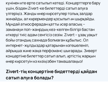
күнінен өте ерте сатылып кетеді. Концерттерге бару
үшін, бізден Zivert-ке билеттерді сатып алуға
үлгеріңіз. Жанды өнер көрсетулер толық залдар
жинайды, ал көрермендер қосылып ән шырқайды.
Мұндай атмосферадан қатты әсер аласың –
заманауи поп-жанрдың кез-келген білгірі бастан
өткеруі тиіс адам сенгісіз сезім. Zivert – ұзақ уақыт
бойы отандық сахнада болмаған құбылыс. Ол
интернет-жұлдыздар қатарынан өзгешеленіп,
айрықша және жаңа перфоманс шығарады. Зиверт
концертіне билеттер сатып алып, әртістің жарқын
өнер көрсетуін өз көзіңізбен тамашалаңыз!
Zivert-тің концертіне бидеттерді қайдан
сатып алуға болады?
Zivert-тің концертіне билеттерді біздің сайтта
zivert.kz сатып алуға болады. Залдағы бос орынды
таңдап және картамен немесе қолма-қол ақшамен
төлеудің қолайлы тәсілін көрсетіп, жылдам тапсырыс