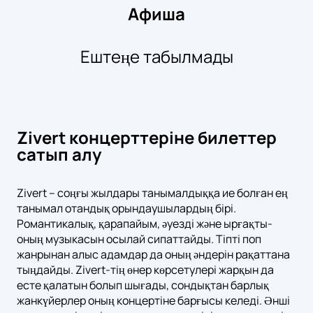
Афиша
Ештеңе табылмады
Zivert концерттеріне билеттер
сатып алу
Zivert – соңғы жылдары танымалдыққа ие болған ең
танымал отандық орындаушылардың бірі.
Романтикалық, қарапайым, әуезді және ырғақты-
оның музыкасын осылай сипаттайды. Тіпті поп
жанрынан алыс адамдар да оның әндерін рақаттана
тыңдайды. Zivert-тің өнер көрсетулері жарқын да
есте қалатын болып шығады, сондықтан барлық
жанкүйерлер оның концертіне барғысы келеді. Әнші