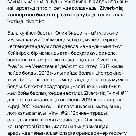
сахнаны өзін-өзі ашудың және көпшілік алдында өзін-
өзі көрсетудің тәсілі ретінде қолданады.
Zivert-тің
концертіне билеттер сатып алу
біздің сайтта қол
жетімді zivert.kz!
Бала күнінен бастап Юлия Зиверт ән айтуға және
музыка жазуға бейім болды, бірақ қызмет түріне
келгенде таңдауы стюардесса мамандығына түсті.
Кейінірек, бір мамандықтан басқаға ауыса келе,
бойжеткен шығармашылыққа тоқтады. Zivert-тің –
“Чак” және “Анестезия” дебюттік хиттері 2017 жылы
пайда болды. 2018 жылы пайда болған Life трекінен
кейін барынша кең танымалдыққа қол жеткізу мүмкін
болды. Ол хит-парадтардың үздігіне шығып, бүкіл
жыл бойы барлық жерден естілді. Zivert-тің “Vinyl #1”
деп аталатын алғашқы альбомы 2019 жылы жарық
көрді. 2021 жылы екінші пластинкасы шықты, оның
логикалық атауы "Vinyl #2", 12 әннен тұрады,
олардың көпшілігі хитке айналды. Әншінің
концерттері барлық жастағы тыңдармандар
арасында танымал, ал оларға орындар өнер көрсету